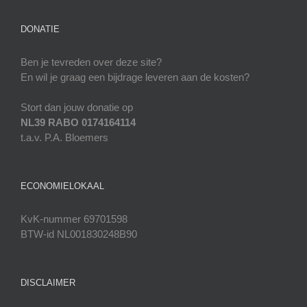
DONATIE
Ben je tevreden over deze site?
En wil je graag een bijdrage leveren aan de kosten?
Stort dan jouw donatie op
NL39 RABO 0174164114
t.a.v. P.A. Bloemers
ECONOMIELOKAAL
KvK-nummer 69701598
BTW-id NL001830248B90
DISCLAIMER