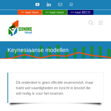
Ga
YouTube
LinkedIn
E-
WhatsApp
naar
mail
>> naar havo
>> naar mavo
>> naar BECO
inhoud
Keynesiaanse modellen
Dit onderdeel is geen officiële examenstof, maar
traint wel vaardigheden en inzicht in lesstof die
wél nodig is voor het examen.