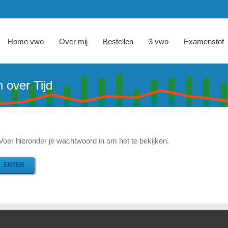
Home vwo
Over mij
Bestellen
3 vwo
Examenstof
 over Tijd
er hieronder je wachtwoord in om het te bekijken.