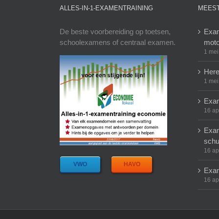
ALLES-IN-1-EXAMENTRAINING
MEEST
De beste voorbereiding op toetsen,
Exam
schoolexamens of centraal examen.
moto
1 mei
Here
1 mei
Exam
16 ap
Exam
schu
16 ap
VWO
HAVO
Exam
16 ap