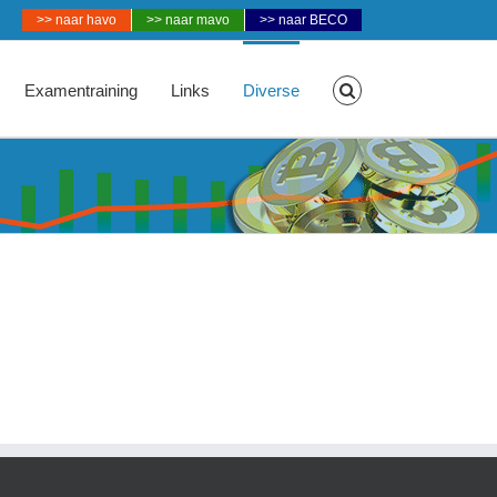
>> naar havo
>> naar mavo
>> naar BECO
Examentraining
Links
Diverse