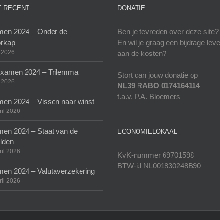
 RECENT
DONATIE
en 2024 – Onder de
Ben je tevreden over deze site?
rkap
En wil je graag een bijdrage lev
 2026
aan de kosten?
xamen 2024 – Trilemma
Stort dan jouw donatie op
 2026
NL39 RABO 0174164114
t.a.v. P.A. Bloemers
en 2024 – Vissen naar winst
ril 2026
en 2024 – Staat van de
ECONOMIELOKAAL
lden
ril 2026
KvK-nummer 69701598
BTW-id NL001830248B90
en 2024 – Valutaverzekering
ril 2026