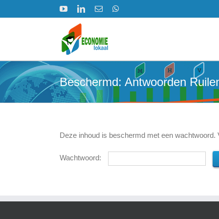
Ga
YouTube
LinkedIn
E-
WhatsApp
naar
mail
inhoud
Beschermd: Antwoorden Ruilen
Deze inhoud is beschermd met een wachtwoord. Vo
Wachtwoord: