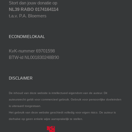
Stort dan jouw donatie op
NL39 RABO 0174164114
t.a.v. P.A. Bloemers
ECONOMIELOKAAL
KvK-nummer 69701598
BTW-id NL001830248B90
DISCLAIMER
De inhoud van deze website is intellectueel eigendom van de auteur. Dit
auteursrecht geldt voor commercieel gebruik. Gebruik voor persoonlijke doeleinden
is uiteraard toegestaan.
Het gebruik van deze website geschiedt volledig voor eigen risico. De auteur is
derhalve op geen enkele wijze aansprakelijk te stellen.