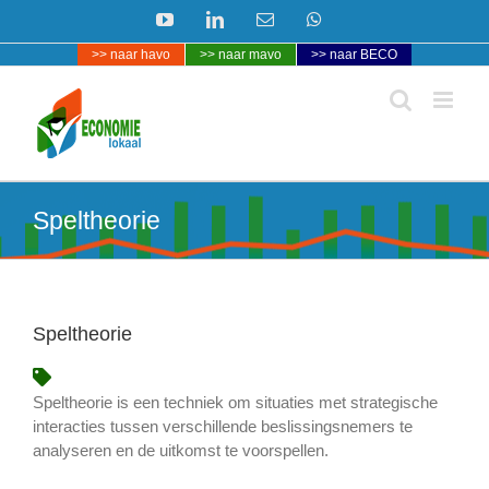
Ga
YouTube
LinkedIn
E-
WhatsApp
naar
mail
>> naar havo
>> naar mavo
>> naar BECO
inhoud
Speltheorie
Speltheorie
Speltheorie is een techniek om situaties met strategische
interacties tussen verschillende beslissingsnemers te
analyseren en de uitkomst te voorspellen.