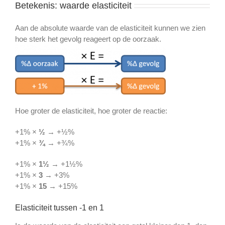
Betekenis: waarde elasticiteit
Aan de absolute waarde van de elasticiteit kunnen we zien
hoe sterk het gevolg reageert op de oorzaak.
Hoe groter de elasticiteit, hoe groter de reactie:
+1% ×
½
→ +½%
+1% ×
¾
→ +¾%
+1% ×
1½
→ +1½%
+1% ×
3
→ +3%
+1% ×
15
→ +15%
Elasticiteit tussen -1 en 1