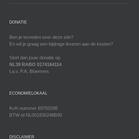
DONATIE
Ben je tevreden over deze site?
En wil je graag een bijdrage leveren aan de kosten?
Stort dan jouw donatie op
NL39 RABO 0174164114
t.a.v. P.A. Bloemers
ECONOMIELOKAAL
KvK-nummer 69701598
BTW-id NL001830248B90
DISCLAIMER