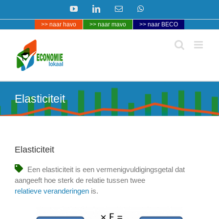
Ga
YouTube
LinkedIn
E-
WhatsApp
naar
mail
>> naar havo
>> naar mavo
>> naar BECO
inhoud
Elasticiteit
Elasticiteit
Een elasticiteit is een vermenigvuldigingsgetal dat
aangeeft hoe sterk de relatie tussen twee
relatieve veranderingen
is.