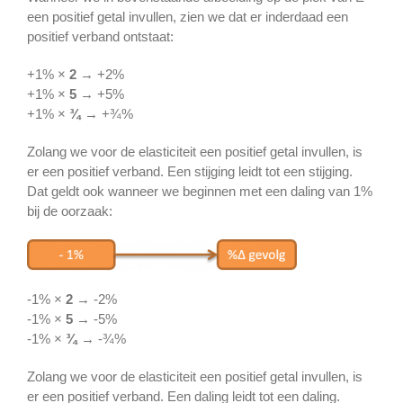
een positief getal invullen, zien we dat er inderdaad een
positief verband ontstaat:
+1% ×
2
→ +2%
+1% ×
5
→ +5%
+1% ×
¾
→ +¾%
Zolang we voor de elasticiteit een positief getal invullen, is
er een positief verband. Een stijging leidt tot een stijging.
Dat geldt ook wanneer we beginnen met een daling van 1%
bij de oorzaak:
-1% ×
2
→ -2%
-1% ×
5
→ -5%
-1% ×
¾
→ -¾%
Zolang we voor de elasticiteit een positief getal invullen, is
er een positief verband. Een daling leidt tot een daling.