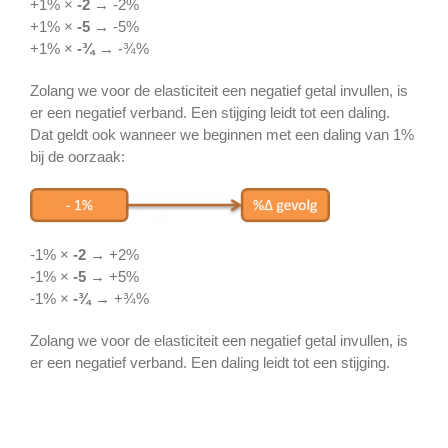
+1% ×
-2
→ -2%
+1% ×
-5
→ -5%
+1% ×
-¾
→ -¾%
Zolang we voor de elasticiteit een negatief getal invullen, is
er een negatief verband. Een stijging leidt tot een daling.
Dat geldt ook wanneer we beginnen met een daling van 1%
bij de oorzaak:
-1% ×
-2
→ +2%
-1% ×
-5
→ +5%
-1% ×
-¾
→ +¾%
Zolang we voor de elasticiteit een negatief getal invullen, is
er een negatief verband. Een daling leidt tot een stijging.