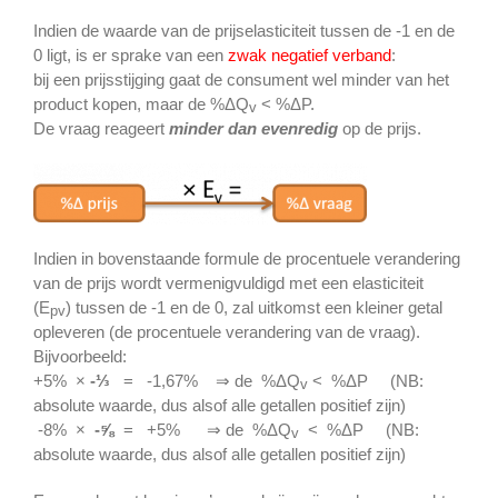
Indien de waarde van de prijselasticiteit tussen de -1 en de
0 ligt, is er sprake van een
zwak negatief verband
:
bij een prijsstijging gaat de consument wel minder van het
product kopen, maar de %ΔQ
< %ΔP.
v
De vraag reageert
minder dan evenredig
op de prijs.
Indien in bovenstaande formule de procentuele verandering
van de prijs wordt vermenigvuldigd met een elasticiteit
(E
) tussen de -1 en de 0, zal uitkomst een kleiner getal
pv
opleveren (de procentuele verandering van de vraag).
Bijvoorbeeld:
+5% ×
-⅓
= -1,67% ⇒ de %ΔQ
< %ΔP (NB:
v
absolute waarde, dus alsof alle getallen positief zijn)
-8% ×
-⅝
= +5% ⇒ de %ΔQ
< %ΔP (NB:
v
absolute waarde, dus alsof alle getallen positief zijn)