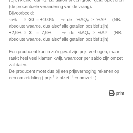
pv
(de procentuele verandering van de vraag).
Bijvoorbeeld:
-5% ×
-20
= +100% ⇒ de %ΔQ
> %ΔP (NB:
v
absolute waarde, dus alsof alle getallen positief zijn)
+2,5% ×
-3
= -7,5% ⇒ de %ΔQ
> %ΔP (NB:
v
absolute waarde, dus alsof alle getallen positief zijn)
Een producent kan in zo’n geval zijn prijs verhogen, maar
raakt heel veel klanten kwijt, waardoor per saldo zijn omzet
zal dalen.
De producent moet dus bij een prijsverhoging rekenen op
↑
↓↓
↓
een omzetdaling ( prijs
× afzet
⇒ omzet
).
print