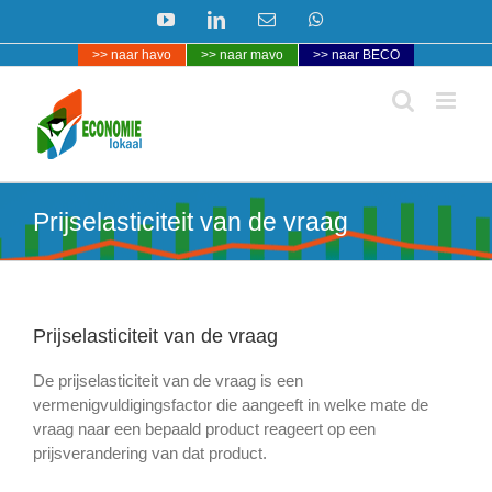
Ga
YouTube
LinkedIn
E-
WhatsApp
naar
mail
>> naar havo
>> naar mavo
>> naar BECO
inhoud
Prijselasticiteit van de vraag
Prijselasticiteit van de vraag
De prijselasticiteit van de vraag is een
vermenigvuldigingsfactor die aangeeft in welke mate de
vraag naar een bepaald product reageert op een
prijsverandering van dat product.