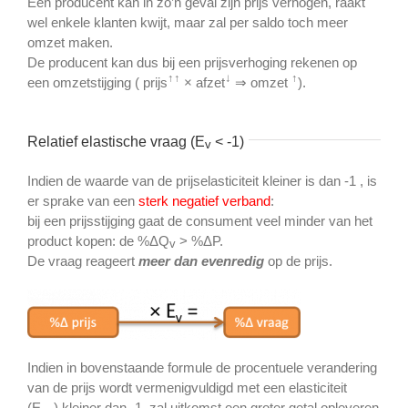
Een producent kan in zo’n geval zijn prijs verhogen, raakt
wel enkele klanten kwijt, maar zal per saldo toch meer
omzet maken.
De producent kan dus bij een prijsverhoging rekenen op
↑↑
↓
↑
een omzetstijging ( prijs
× afzet
⇒ omzet
).
Relatief elastische vraag (E
< -1)
v
Indien de waarde van de prijselasticiteit kleiner is dan -1 , is
er sprake van een
sterk
negatief verband
:
bij een prijsstijging gaat de consument veel minder van het
product kopen: de %ΔQ
> %ΔP.
v
De vraag reageert
meer dan evenredig
op de prijs.
Indien in bovenstaande formule de procentuele verandering
van de prijs wordt vermenigvuldigd met een elasticiteit
(E
) kleiner dan -1, zal uitkomst een groter getal opleveren