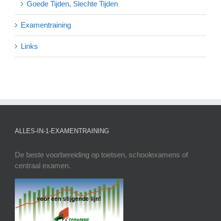
Goede Tijden, Slechte Tijden
Examentraining
Links
ALLES-IN-1-EXAMENTRAINING
De beste voorbereiding op toetsen, schoolexamens of
centraal examen.