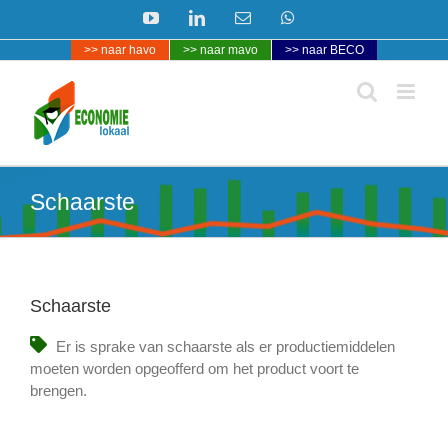
Ga
YouTube
LinkedIn
E-
WhatsApp
naar
mail
>> naar havo
>> naar mavo
>> naar BECO
inhoud
Schaarste
Schaarste
Er is sprake van schaarste als er productiemiddelen
moeten worden opgeofferd om het product voort te
brengen.