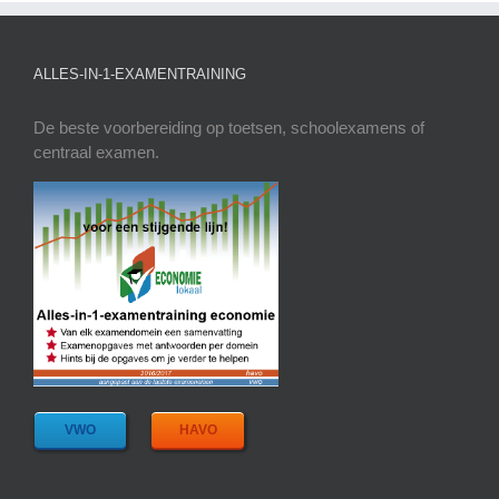
ALLES-IN-1-EXAMENTRAINING
De beste voorbereiding op toetsen, schoolexamens of
centraal examen.
VWO
HAVO