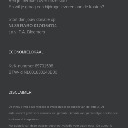
Ben je tevreden over deze site?
En wil je graag een bijdrage leveren aan de kosten?
Stort dan jouw donatie op
NL39 RABO 0174164114
t.a.v. P.A. Bloemers
ECONOMIELOKAAL
KvK-nummer 69701598
BTW-id NL001830248B90
DISCLAIMER
De inhoud van deze website is intellectueel eigendom van de auteur. Dit
auteursrecht geldt voor commercieel gebruik. Gebruik voor persoonlijke doeleinden
is uiteraard toegestaan.
Het gebruik van deze website geschiedt volledig voor eigen risico. De auteur is