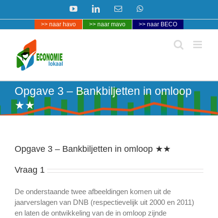
Ga
YouTube
LinkedIn
E-
WhatsApp
naar
mail
>> naar havo
>> naar mavo
>> naar BECO
inhoud
Opgave 3 – Bankbiljetten in omloop
★★
Opgave 3 – Bankbiljetten in omloop ★★
Vraag 1
De onderstaande twee afbeeldingen komen uit de
jaarverslagen van DNB (respectievelijk uit 2000 en 2011)
en laten de ontwikkeling van de in omloop zijnde