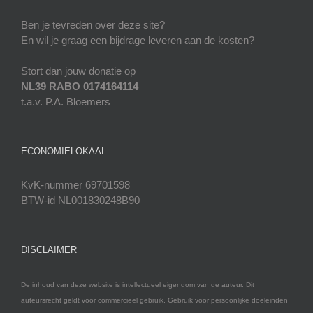
Ben je tevreden over deze site?
En wil je graag een bijdrage leveren aan de kosten?
Stort dan jouw donatie op
NL39 RABO 0174164114
t.a.v. P.A. Bloemers
ECONOMIELOKAAL
KvK-nummer 69701598
BTW-id NL001830248B90
DISCLAIMER
De inhoud van deze website is intellectueel eigendom van de auteur. Dit
auteursrecht geldt voor commercieel gebruik. Gebruik voor persoonlijke doeleinden