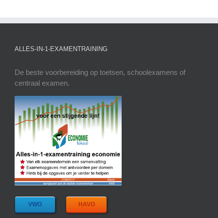
ALLES-IN-1-EXAMENTRAINING
De beste voorbereiding op toetsen, schoolexamens of
centraal examen.
VWO
HAVO