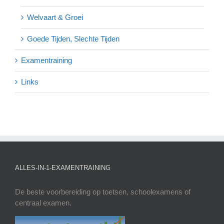
Welvaart & Groei
Goede Tijden, Slechte Tijden
Examentraining
Links
ALLES-IN-1-EXAMENTRAINING
De beste voorbereiding op toetsen, schoolexamens of
centraal examen.