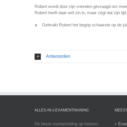
Robert wordt door zijn vrienden gevraagd om mee
Robert heeft daar wel zin in, maar zegt dat zijn tij
c
Gebruikt Robert het begrip schaarste op de j
Antwoorden
ALLES-IN-1-EXAMENTRAINING
MEEST
De beste voorbereiding op toetsen,
Exam