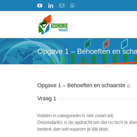
Ga
YouTube
LinkedIn
E-
WhatsApp
naar
mail
inhoud
Opgave 1 – Behoeften en scha
Opgave 1 – Behoeften en schaarste ⌂
Vraag 1
Indelen in categorieën is niet zwart-wit.
Desondanks is de opdracht om dat nu toch te doe
bedenk dan wél waarom je dat doet.