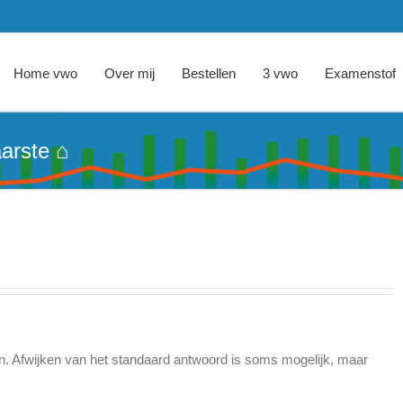
Home vwo
Over mij
Bestellen
3 vwo
Examenstof
arste ⌂
n. Afwijken van het standaard antwoord is soms mogelijk, maar