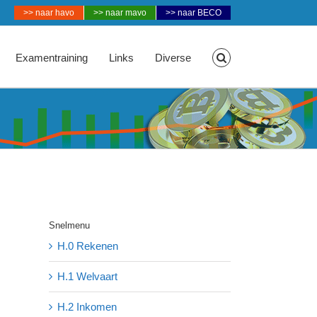
>> naar havo
>> naar mavo
>> naar BECO
Examentraining
Links
Diverse
Snelmenu
H.0 Rekenen
H.1 Welvaart
H.2 Inkomen