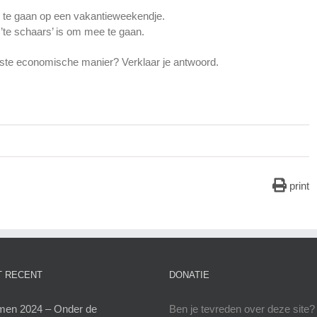
 te gaan op een vakantieweekendje.
d ’te schaars’ is om mee te gaan.
uiste economische manier? Verklaar je antwoord.
print
 RECENT
DONATIE
en 2024 – Onder de
Ben je tevreden over deze site?