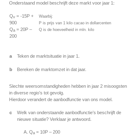
Onderstaand model beschrijft deze markt voor jaar 1:
Q
= -15P +
Waarbij:
v
900
P is prijs van 1 kilo cacao in dollarcenten
Q
= 20P –
Q is de hoeveelheid in mln. kilo
a
200
a
Teken de marktsituatie in jaar 1.
b
Bereken de marktomzet in dat jaar.
Slechte weersomstandigheden hebben in jaar 2 misoogsten
in diverse regio’s tot gevolg.
Hierdoor verandert de aanbodfunctie van ons model.
c
Welk van onderstaande aanbodfunctie’s beschrijft de
nieuwe situatie? Verklaar je antwoord.
Q
= 10P – 200
a