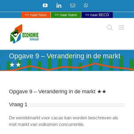
Ga
YouTube
LinkedIn
E-
WhatsApp
naar
mail
>> naar havo
>> naar mavo
>> naar BECO
inhoud
Opgave 9 – Verandering in de markt
★★
Opgave 9 – Verandering in de markt ★★
Vraag 1
De wereldmarkt voor cacao kan worden beschreven als
met markt van volkomen concurrentie.