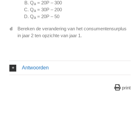
Q
= 20P – 300
a
Q
= 30P – 200
a
Q
= 20P – 50
a
d
Bereken de verandering van het consumentensurplus
in jaar 2 ten opzichte van jaar 1.
Antwoorden
print