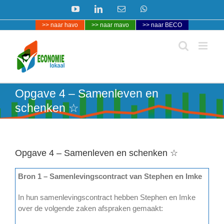
Ga
YouTube
LinkedIn
E-
WhatsApp
naar
mail
>> naar havo
>> naar mavo
>> naar BECO
inhoud
Opgave 4 – Samenleven en
schenken ☆
Opgave 4 – Samenleven en schenken ☆
Bron 1 – Samenlevingscontract van Stephen en Imke
In hun samenlevingscontract hebben Stephen en Imke
over de volgende zaken afspraken gemaakt: