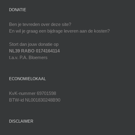
DONATIE
Ben je tevreden over deze site?
En wil je graag een bijdrage leveren aan de kosten?
Stort dan jouw donatie op
NL39 RABO 0174164114
t.a.v. P.A. Bloemers
ECONOMIELOKAAL
KvK-nummer 69701598
BTW-id NL001830248B90
DISCLAIMER