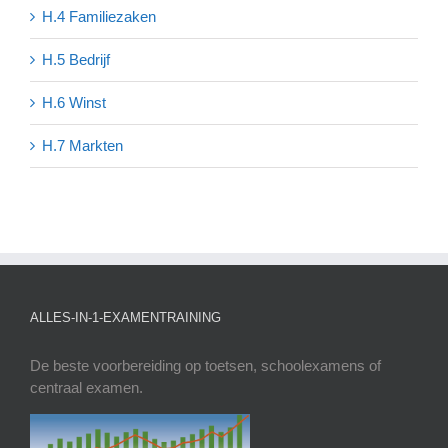
H.4 Familiezaken
H.5 Bedrijf
H.6 Winst
H.7 Markten
ALLES-IN-1-EXAMENTRAINING
De beste voorbereiding op toetsen, schoolexamens of
centraal examen.