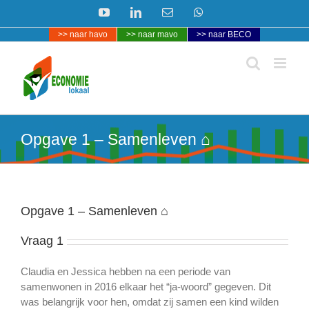
Ga
YouTube
LinkedIn
E-
WhatsApp
naar
mail
>> naar havo
>> naar mavo
>> naar BECO
inhoud
Opgave 1 – Samenleven ⌂
Opgave 1 – Samenleven ⌂
Vraag 1
Claudia en Jessica hebben na een periode van
samenwonen in 2016 elkaar het “ja-woord” gegeven. Dit
was belangrijk voor hen, omdat zij samen een kind wilden