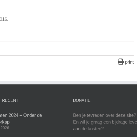
2016.
print
 RECENT
DONATIE
en 2024 – Onder de
Ben je tevreden over deze site?
rkap
En wil je graag een bijdrage lev
 2026
aan de kosten?