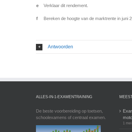
e
Verklaar dit rendement.
f
Bereken de hoogte van de marktrente in juni 
Antwoorden
ALLES-IN-1-EXAMENTRAINING
MEEST
De beste voorbereiding op toetsen,
Exam
schoolexamens of centraal examen.
moto
1 mei