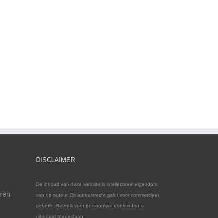
DISCLAIMER
De inhoud van deze website is intellectueel eigendom
eren
van de auteur. Dit auteursrecht geldt voor commercieel
gebruik. Gebruik voor persoonlijke doeleinden is
uiteraard toegestaan.