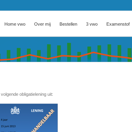
Home vwo
Over mij
Bestellen
3 vwo
Examenstof
olgende obligatielening uit: