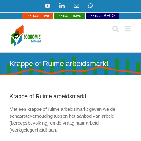
Ga
YouTube
LinkedIn
E-
WhatsApp
naar
mail
>> naar havo
>> naar mavo
>> naar BECO
inhoud
Krappe of Ruime arbeidsmarkt
Krappe of Ruime arbeidsmarkt
Met een krappe of ruime arbeidsmarkt geven we de
schaarsteverhouding tussen het aanbod van arbeid
(beroepsbevolking) en de vraag naar arbeid
(werkgelegenheid) aan.