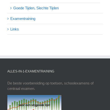
Goede Tijden, Slechte Tijden
Examentraining
Links
ALLES-IN-1-EXAMENTRAINING
De beste voorbereiding op toetsen, schoolexamens of
centraal examen.