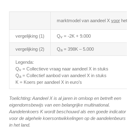
marktmodel van aandeel X
voor
het afs
vergelijking (1)
Q
= -2K + 9.000
v
vergelijking (2)
Q
= 398K – 5.000
a
Legenda:
Q
= Collectieve vraag naar aandeel X in stuks
v
Q
= Collectief aanbod van aandeel X in stuks
a
K = Koers per aandeel X in euro’s
Toelichting: Aandeel X is al jaren in omloop en betreft een
eigendomsbewijs van een belangrijke multinational.
Aandelenkoers K wordt beschouwd als een goede indicator
voor de algehele koersontwikkelingen op de aandelenbeurs
in het land.