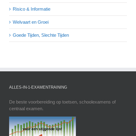
Risico & Informatie
Welvaart en Groei
Goede Tijden, Slechte Tijden
ALLES-IN-1-EXAMENTRAINING
De beste voorbereiding op toetsen, schoolexamens of
centraal examen.