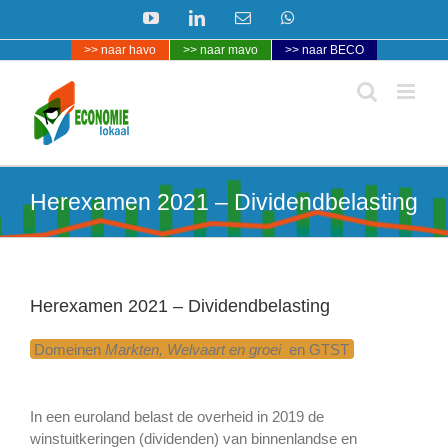
Ga
YouTube
LinkedIn
E-
WhatsApp
naar
mail
>> naar havo
>> naar mavo
>> naar BECO
inhoud
Herexamen 2021 – Dividendbelasting
Herexamen 2021 – Dividendbelasting
Domeinen
Markten,
Welvaart en groei
en GTST
In een euroland belast de overheid in 2019 de
winstuitkeringen (dividenden) van binnenlandse en