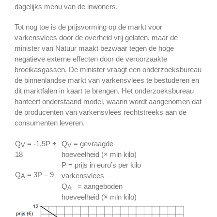
dagelijks menu van de inwoners.
Tot nog toe is de prijsvorming op de markt voor
varkensvlees door de overheid vrij gelaten, maar de
minister van Natuur maakt bezwaar tegen de hoge
negatieve externe effecten door de veroorzaakte
broeikasgassen. De minister vraagt een onderzoeksbureau
de binnenlandse markt van varkensvlees te bestuderen en
dit marktfalen in kaart te brengen. Het onderzoeksbureau
hanteert onderstaand model, waarin wordt aangenomen dat
de producenten van varkensvlees rechtstreeks aan de
consumenten leveren.
Q
= -1,5P +
Q
= gevraagde
V
V
18
hoeveelheid (× mln kilo)
P = prijs in euro’s per kilo
Q
= 3P – 9
varkensvlees
A
Q
= aangeboden
A
hoeveelheid (× mln kilo)