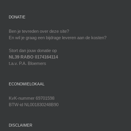
DONATIE
Ben je tevreden over deze site?
En wil je graag een bijdrage leveren aan de kosten?
Stort dan jouw donatie op
NL39 RABO 0174164114
t.a.v. P.A. Bloemers
ECONOMIELOKAAL
KvK-nummer 69701598
BTW-id NL001830248B90
DISCLAIMER