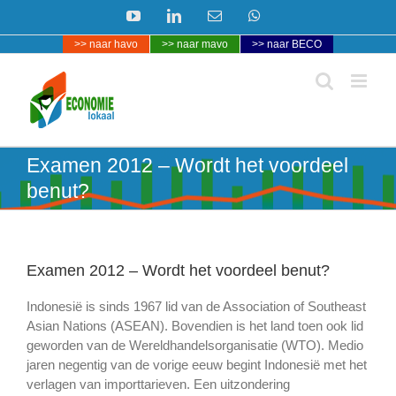
Ga
YouTube
LinkedIn
E-
WhatsApp
naar
mail
>> naar havo
>> naar mavo
>> naar BECO
inhoud
Examen 2012 – Wordt het voordeel
benut?
Examen 2012 – Wordt het voordeel benut?
Indonesië is sinds 1967 lid van de Association of Southeast
Asian Nations (ASEAN). Bovendien is het land toen ook lid
geworden van de Wereldhandelsorganisatie (WTO). Medio
jaren negentig van de vorige eeuw begint Indonesië met het
verlagen van importtarieven. Een uitzondering