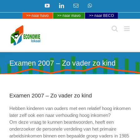
Ga
YouTube
LinkedIn
E-
WhatsApp
naar
mail
>> naar havo
>> naar mavo
>> naar BECO
inhoud
Examen 2007 – Zo vader zo kind
Examen 2007 – Zo vader zo kind
Hebben kinderen van ouders met een relatief hoog inkomen
later zelf ook een naar verhouding hoog inkomen?
Om deze vraag te kunnen beantwoorden, heeft een
onderzoeker de personele verdeling van het primaire
arbeidsinkomen binnen een bepaalde groep vaders in 1985