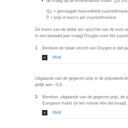
de vraag op de Amerikaanse markt: QV (vs
Q
= gevraagde hoeveelheid zuurstofmaske
V
P = prijs in euro’s per zuurstofmasker
De koers van de dollar ten opzichte van de euro w
In een bepaald jaar vraagt Oxygen voor het zuurst
1
Bereken de totale omzet van Oxygen in dat jaa
Hint
Uitgaande van de gegeven prijs is de prijselastic
gelijk aan −0,8.
2
Bereken, uitgaande van de gegeven prijs, de pr
Europese markt (in ten minste één decimaal).
Hint