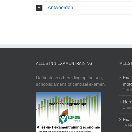
Antwoorden
ALLES-IN-1-EXAMENTRAINING
MEEST
De beste voorbereiding op toetsen,
Exam
schoolexamens of centraal examen.
moto
1 mei
Here
1 mei
Exam
16 ap