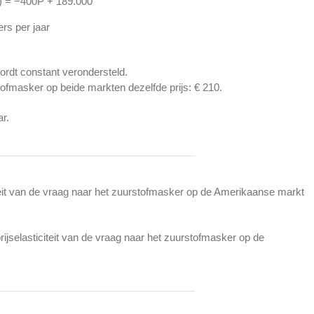
) = −400P + 189.000
rs per jaar
ordt constant verondersteld.
ofmasker op beide markten dezelfde prijs: € 210.
r.
iteit van de vraag naar het zuurstofmasker op de Amerikaanse markt
ijselasticiteit van de vraag naar het zuurstofmasker op de