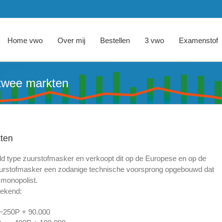
Home vwo
Over mij
Bestellen
3 vwo
Examenstof
 twee markten
kten
ld type zuurstofmasker en verkoopt dit op de Europese en op de
zuurstofmasker een zodanige technische voorsprong opgebouwd dat
 monopolist.
bekend:
 −250P + 90.000