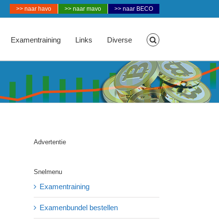
>> naar havo
>> naar mavo
>> naar BECO
Examentraining
Links
Diverse
Advertentie
Snelmenu
Examentraining
Examenbundel bestellen