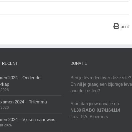
print
 RECENT
DONATIE
en 2024 – Onder de
Ben je tevreden over deze site?
rkap
En wil je graag een bijdrage lev
 2026
aan de kosten?
xamen 2024 – Trilemma
Stort dan jouw donatie op
 2026
NL39 RABO 0174164114
t.a.v. P.A. Bloemers
en 2024 – Vissen naar winst
ril 2026