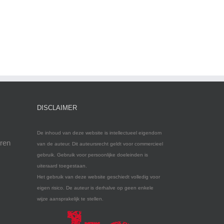
DISCLAIMER
De inhoud van deze website is intellectueel eigendom
eren
van de auteur. Dit auteursrecht geldt voor commercieel
gebruik. Gebruik voor persoonlijke doeleinden is
uiteraard toegestaan.
Het gebruik van deze website geschiedt volledig voor
eigen risico. De auteur is derhalve op geen enkele
wijze aansprakelijk te stellen.