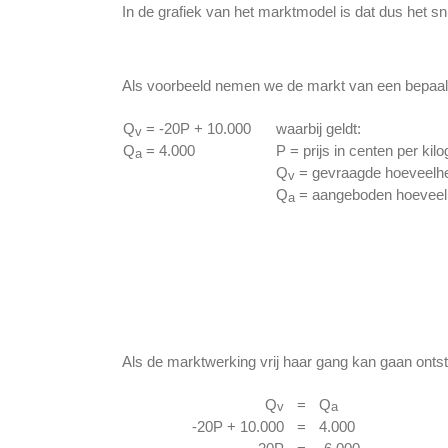
In de grafiek van het marktmodel is dat dus het sn
Als voorbeeld nemen we de markt van een bepaal
Q
= -20P + 10.000
waarbij geldt:
v
Q
= 4.000
P = prijs in centen per kil
a
Q
= gevraagde hoeveelhei
v
Q
= aangeboden hoeveelh
a
Als de marktwerking vrij haar gang kan gaan ontst
Q
=
Q
v
a
-20P + 10.000
=
4.000