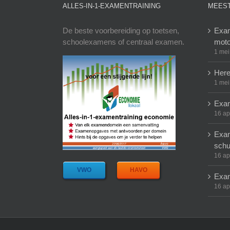
ALLES-IN-1-EXAMENTRAINING
MEEST
De beste voorbereiding op toetsen,
Exam
schoolexamens of centraal examen.
moto
1 mei
Here
1 mei
Exam
16 ap
Exam
schu
16 ap
VWO
HAVO
Exam
16 ap