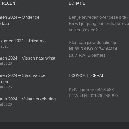
 RECENT
DONATIE
en 2024 – Onder de
Ben je tevreden over deze site?
rkap
En wil je graag een bijdrage lev
 2026
aan de kosten?
xamen 2024 – Trilemma
Stort dan jouw donatie op
 2026
NL39 RABO 0174164114
t.a.v. P.A. Bloemers
en 2024 – Vissen naar winst
ril 2026
en 2024 – Staat van de
ECONOMIELOKAAL
lden
ril 2026
KvK-nummer 69701598
BTW-id NL001830248B90
en 2024 – Valutaverzekering
ril 2026