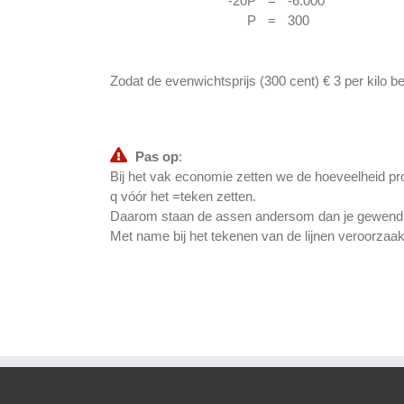
-20P
=
-6.000
P
=
300
Zodat de evenwichtsprijs (300 cent) € 3 per kilo b
Pas op
:
Bij het vak economie zetten we de hoeveelheid produ
q vóór het =teken zetten.
Daarom staan de assen andersom dan je gewend b
Met name bij het tekenen van de lijnen veroorzaa