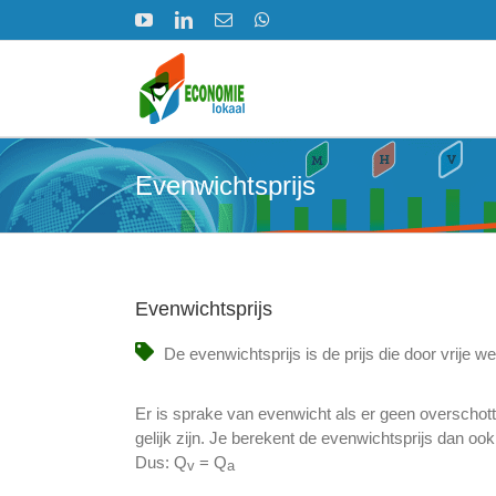
Ga
YouTube
LinkedIn
E-
WhatsApp
naar
mail
inhoud
Evenwichtsprijs
Evenwichtsprijs
De evenwichtsprijs is de prijs die door vrije 
Er is sprake van evenwicht als er geen overschott
gelijk zijn. Je berekent de evenwichtsprijs dan ook
Dus: Q
= Q
v
a