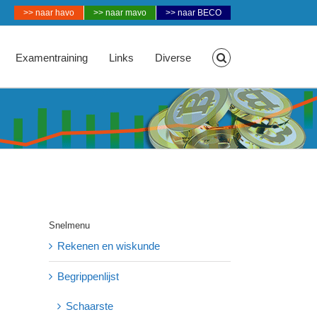
>> naar havo
>> naar mavo
>> naar BECO
Examentraining
Links
Diverse
Snelmenu
Rekenen en wiskunde
Begrippenlijst
Schaarste