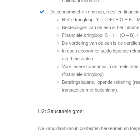
nationaal inkomen.
De economische kringloop, reëel en financie
Reële kringloop: Y = C + I + O + E – 
Bestedingen van de een is het inkom
Financiële kringloop: S = I + (O – B) +
De vordering van de een is de verpli
In open economie: saldo lopende reken
overheidssaldo
Voor iedere transactie in de reële sfeer
(financiële kringloop)
Betalingsbalans, lopende rekening (reël
transacties met buitenland).
H2: Structurele groei
De kandidaat kan in contexten herkennen en toep