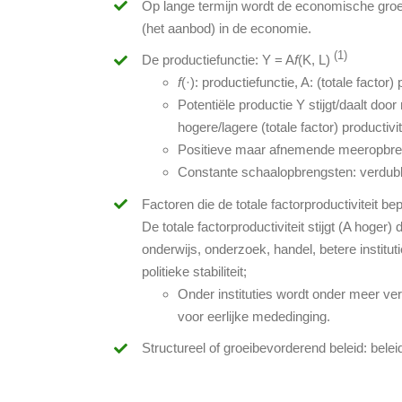
Op lange termijn wordt de economische groei
(het aanbod) in de economie.
(1)
De productiefunctie: Y = A
f
(K, L)
f
(·): productiefunctie, A: (totale factor) 
Potentiële productie Y stijgt/daalt doo
hogere/lagere (totale factor) productivit
Positieve maar afnemende meeropbren
Constante schaalopbrengsten: verdubbe
Factoren die de totale factorproductiviteit be
De totale factorproductiviteit stijgt (A hoger
onderwijs, onderzoek, handel, betere instituti
politieke stabiliteit;
Onder instituties wordt onder meer ver
voor eerlijke mededinging.
Structureel of groeibevorderend beleid: beleid