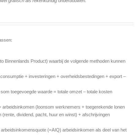
wel grafisch als rekenkundig onderbouwen.
assen:
uto Binnenlands Product) waarbij de volgende methoden kunnen
onsumptie + investeringen + overheidsbestedingen + export –
som toegevoegde waarde = totale omzet – totale kosten
= arbeidsinkomen (loonsom werknemers + toegerekende lonen
 (rente, dividend, pacht, huur en winst) + afschrijvingen
 arbeidsinkomensquote (=AIQ) arbeidsinkomen als deel van het