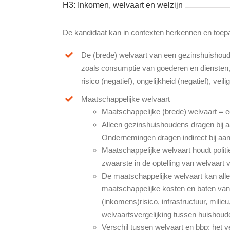
H3: Inkomen, welvaart en welzijn
De kandidaat kan in contexten herkennen en toep
De (brede) welvaart van een gezinshuishou
zoals consumptie van goederen en diensten, vr
risico (negatief), ongelijkheid (negatief), vei
Maatschappelijke welvaart
Maatschappelijke (brede) welvaart = e
Alleen gezinshuishoudens dragen bij a
Ondernemingen dragen indirect bij aan
Maatschappelijke welvaart houdt polit
zwaarste in de optelling van welvaart
De maatschappelijke welvaart kan allee
maatschappelijke kosten en baten van 
(inkomens)risico, infrastructuur, milie
welvaartsvergelijking tussen huishoude
Verschil tussen welvaart en bbp: het v