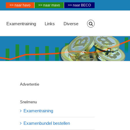
>> naar havo
>> naar mavo
>> naar BECO
Examentraining
Links
Diverse
Advertentie
Snelmenu
Examentraining
Examenbundel bestellen