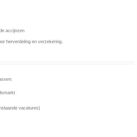
 de accijnzen
oor herverdeling en verzekering.
assen:
idsmarkt
nstaande vacatures)