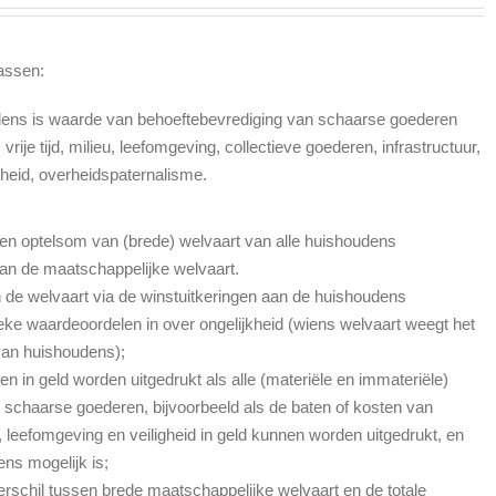
assen:
dens is waarde van behoeftebevrediging van schaarse goederen
ije tijd, milieu, leefomgeving, collectieve goederen, infrastructuur,
ligheid, overheidspaternalisme.
en optelsom van (brede) welvaart van alle huishoudens
an de maatschappelijke welvaart.
 de welvaart via de winstuitkeringen aan de huishoudens
ieke waardeoordelen in over ongelijkheid (wiens welvaart weegt het
 van huishoudens);
n in geld worden uitgedrukt als alle (materiële en immateriële)
schaarse goederen, bijvoorbeeld als de baten of kosten van
u, leefomgeving en veiligheid in geld kunnen worden uitgedrukt, en
ns mogelijk is;
erschil tussen brede maatschappelijke welvaart en de totale