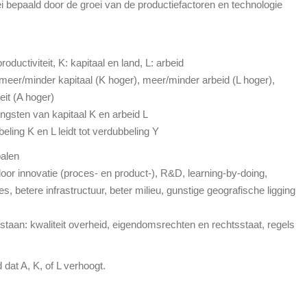
 bepaald door de groei van de productiefactoren en technologie
productiviteit, K: kapitaal en land, L: arbeid
r meer/minder kapitaal (K hoger), meer/minder arbeid (L hoger),
eit (A hoger)
gsten van kapitaal K en arbeid L
ling K en L leidt tot verdubbeling Y
palen
) door innovatie (proces- en product-), R&D, learning-by-doing,
es, betere infrastructuur, beter milieu, gunstige geografische ligging
staan: kwaliteit overheid, eigendomsrechten en rechtsstaat, regels
 dat A, K, of L verhoogt.