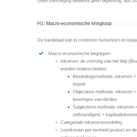
Geen toevoeging betekent geen beperking, dus zo
H1: Macro-economische kringloop
De kandidaat kan in contexten herkennen en toep
Macro-economische begrippen
Inkomen: de vorming van het bbp (Br
worden onderscheiden:
Bestedingsmethode: inkomen = c
import
Objectieve methode: inkomen = 
leveringen van derden
Subjectieve methode: inkomen 
zelfstandigen) + kapitaalinkomen
Categoriale inkomensverdeling
Loonkosten per eenheid product en de