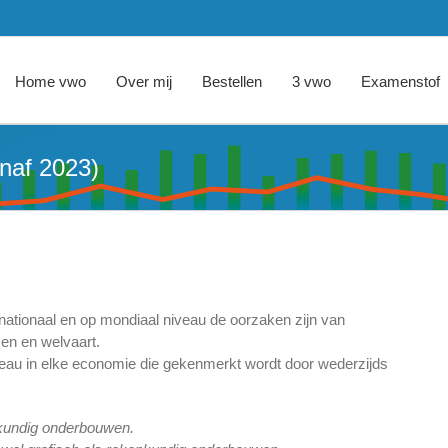
Home vwo
Over mij
Bestellen
3 vwo
Examenstof
anaf 2023)
nationaal en op mondiaal niveau de oorzaken zijn van
en en welvaart.
au in elke economie die gekenmerkt wordt door wederzijds
kundig onderbouwen.