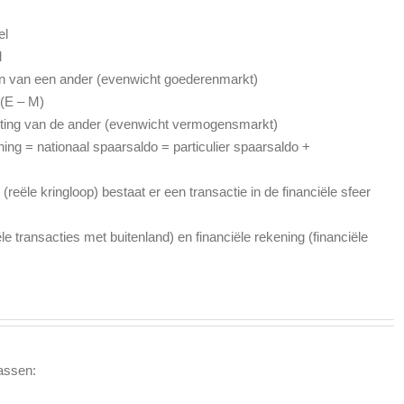
el
M
en van een ander (evenwicht goederenmarkt)
 (E – M)
chting van de ander (evenwicht vermogensmarkt)
ing = nationaal spaarsaldo = particulier spaarsaldo +
 (reële kringloop) bestaat er een transactie in de financiële sfeer
e transacties met buitenland) en financiële rekening (financiële
assen: