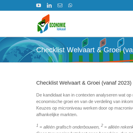
Ga
YouTube
LinkedIn
E-
WhatsApp
naar
mail
inhoud
Checklist Welvaart & Groei (v
Checklist Welvaart & Groei (vanaf 2023)
De kandidaat kan in contexten analyseren wat op 
economische groei en van de verdeling van inkom
Keuzes op microniveau werken door op macronive
afhankelijke markten.
1
2
= alléén grafisch onderbouwen,
= alléén reken