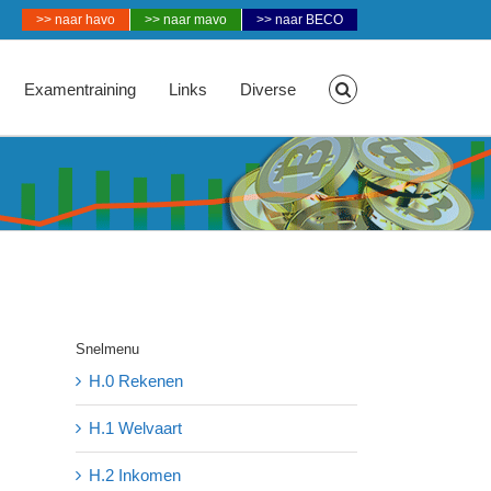
>> naar havo
>> naar mavo
>> naar BECO
Examentraining
Links
Diverse
Snelmenu
H.0 Rekenen
H.1 Welvaart
H.2 Inkomen