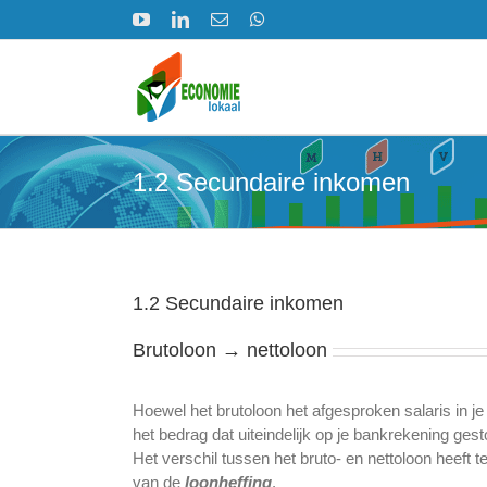
Ga
YouTube
LinkedIn
E-
WhatsApp
naar
mail
inhoud
1.2 Secundaire inkomen
1.2 Secundaire inkomen
Brutoloon → nettoloon
Hoewel het brutoloon het afgesproken salaris in je c
het bedrag dat uiteindelijk op je bankrekening gest
Het verschil tussen het bruto- en nettoloon heeft
van de
loonheffing
.