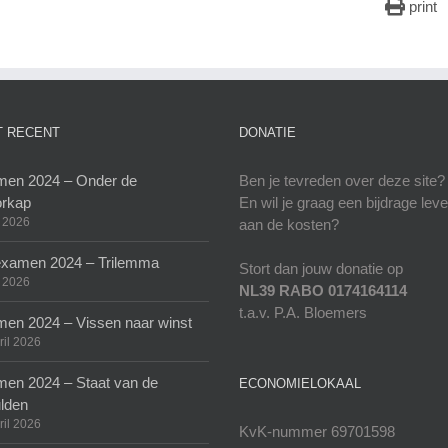
print
 RECENT
DONATIE
en 2024 – Onder de
Ben je tevreden over deze site?
rkap
En wil je graag een bijdrage lev
 2026
aan de kosten?
xamen 2024 – Trilemma
Stort dan jouw donatie op
 2026
NL39 RABO 0174164114
t.a.v. P.A. Bloemers
en 2024 – Vissen naar winst
ril 2026
en 2024 – Staat van de
ECONOMIELOKAAL
lden
ril 2026
KvK-nummer 69701598