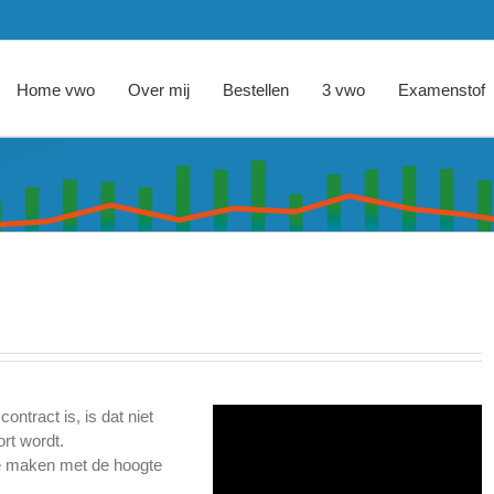
Home vwo
Over mij
Bestellen
3 vwo
Examenstof
ontract is, is dat niet
ort wordt.
 te maken met de hoogte