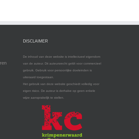
DISCLAIMER
De inhoud van deze website is intellectueel eigendom
eren
van de auteur. Dit auteursrecht geldt voor commercieel
gebruik. Gebruik voor persoonlijke doeleinden is
uiteraard toegestaan.
Het gebruik van deze website geschiedt volledig voor
eigen risico. De auteur is derhalve op geen enkele
wijze aansprakelijk te stellen.