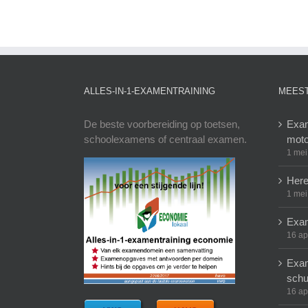
ALLES-IN-1-EXAMENTRAINING
MEEST
De beste voorbereiding op toetsen,
Exam
schoolexamens of centraal examen.
moto
1 mei
Here
1 mei
Exam
16 ap
Exam
schu
16 ap